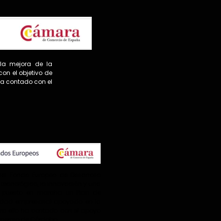
 la mejora de la
on el objetivo de
 ha contado con el
del Fondo Europeo de Desarrollo
o tecnológico, la innovación y una
ha puesto en marcha un Plan de
ividad empresarial apoyada en la
ara ello ha contado con el apoyo
mercio de Córdoba.