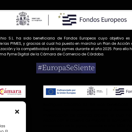
hio S.L. ha sido beneficiaria de Fondos Europeos cuyo objetivo es
e las PYMES, y gracias al cual ha puesto en marcha un Plan de Acción c
alización y la competitividad de las pymes durante el año 2025. Para ello
ama Pyme Digital de la Cámara de Comercio de Córdoba.
 cuyo objetivo
Rodríguez Chiachio S.L. ha sido beneficiaria 
e las PYMES, y
Regional, cuyo objetivo es promover el desarroll
vo de reforzar
investigación de calidad, gracias al cual 
e el año 2025.
Acción con el objetivo de mejorar la competit
 de la Cámara
innovación de la pyme, durante el año 2024. P
las
del Programa Pyme Innova de la Cámara de Co
o. El