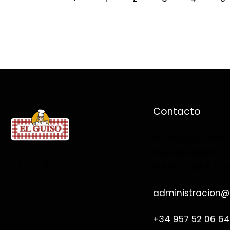
Contacto
RODRIGUEZ CHIACHI
Avenida Belén, 2
14940 CABRA (Có
administracion@e
+34 957 52 06 64