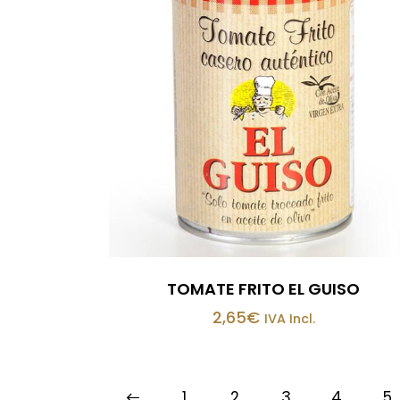
TOMATE FRITO EL GUISO
2,65
€
IVA Incl.
←
1
2
3
4
5