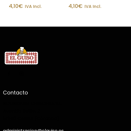
4,10
€
4,10
€
IVA Incl.
IVA Incl.
Contacto
RODRIGUEZ CHIACHIO, S.L.
Avenida Belén, 2
14940 CABRA (Córdoba)
administracion@elguiso.es