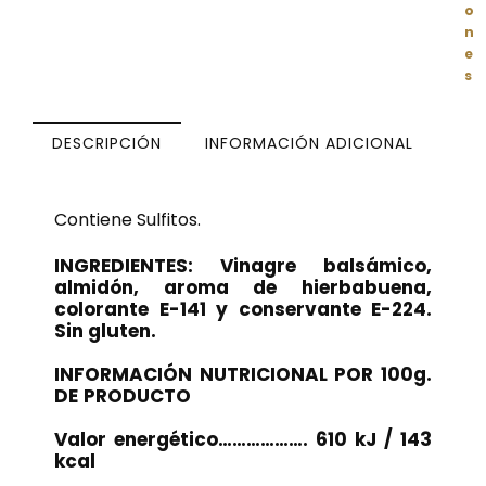
o
n
e
s
DESCRIPCIÓN
INFORMACIÓN ADICIONAL
Contiene Sulfitos.
INGREDIENTES: Vinagre balsámico,
almidón, aroma de hierbabuena,
colorante E-141 y conservante E-224.
Sin gluten.
INFORMACIÓN
NUTRICIONAL
POR
100g.
DE
PRODUCTO
Valor energético………………. 610 kJ / 143
kcal