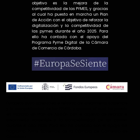
objetivo es la mejora de la
competitividad de las PYMES, y gracias
al cual ha puesto en marcha un Plan
de Acción con el objetivo de reforzar la
digitalización y la competitividad de
las pymes durante el año 2025. Para
ello ha contado con el apoyo del
Programa Pyme Digital de la Cámara
de Comercio de Córdoba.
«Rodríguez Chiachio S.L.., ha sido beneficiaria de Fondos
Europeos cuyo objetivo es el refuerzo del crecimiento sostenible
y la competitividad de las PYMES, y gracias al cual ha puesto
en marcha un Plan de Acción con el objetivo de reforzar el
crecimiento sostenible y la competitividad de las pymes
durante el año 2025. Para ello ha contado con el apoyo del
Programa Pyme Sostenible de la Cámara de Comercio de
Córdoba.».