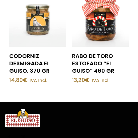
CODORNIZ
RABO DE TORO
DESMIGADA EL
ESTOFADO “EL
GUISO, 370 GR
GUISO” 460 GR
14,80
€
13,20
€
IVA Incl.
IVA Incl.