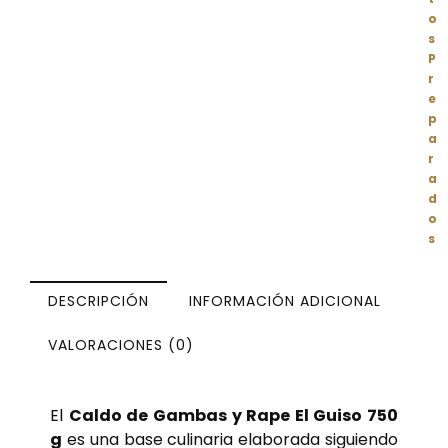
o
s
P
r
e
p
a
r
a
d
o
s
DESCRIPCIÓN
INFORMACIÓN ADICIONAL
VALORACIONES (0)
El
Caldo de Gambas y Rape El Guiso 750
g
es una base culinaria elaborada siguiendo