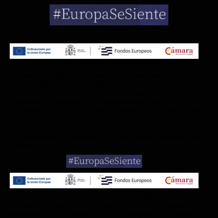
«Rodríguez Chiachio S.L.., ha sido beneficiaria de Fondos
Europeos cuyo objetivo es el refuerzo del crecimiento sostenible
y la competitividad de las PYMES, y gracias al cual ha puesto
en marcha un Plan de Acción con el objetivo de reforzar el
crecimiento sostenible y la competitividad de las pymes
durante el año 2025. Para ello ha contado con el apoyo del
Programa Pyme Sostenible de la Cámara de Comercio de
Córdoba.».
#EuropaSeSiente @FondosUE_Esp @Fondos Europeos en
España
Rodríguez Chiachio S.L. ha sido beneficiaria del Fondo Europeo
de Desarrollo Regional, cuyo objetivo es promover el desarrollo
tecnológico, la innovación y una investigación de calidad,