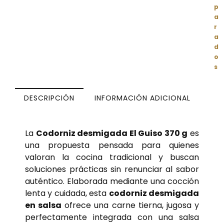
p
a
r
a
d
o
s
DESCRIPCIÓN
INFORMACIÓN ADICIONAL
La
Codorniz desmigada El Guiso 370 g
es
una propuesta pensada para quienes
valoran la cocina tradicional y buscan
soluciones prácticas sin renunciar al sabor
auténtico. Elaborada mediante una cocción
lenta y cuidada, esta
codorniz desmigada
en salsa
ofrece una carne tierna, jugosa y
perfectamente integrada con una salsa