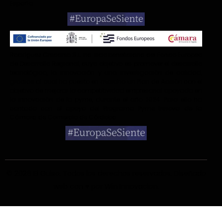
España
Rodríguez Chiachio S.L. ha sido beneficiaria del Fondo Europeo
de Desarrollo Regional, cuyo objetivo es promover el desarrollo
tecnológico, la innovación y una investigación de calidad,
gracias al cual ha puesto en marcha un Plan de Acción con el
objetivo de mejorar la competitividad empresarial apoyada en
la innovación de la pyme, durante el año 2024. Para ello ha
contado con el apoyo del Programa Pyme Innova de la
Cámara de Comercio de Córdoba.
© 2026 El Guiso
. Todos los derechos reservados. Diseñado
web con ♥ por
Win Innovacion
.