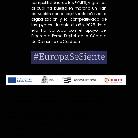
competitividad de las PYMES, y gracias
al cual ha puesto en marcha un Plan
de Acción con el objetivo de reforzar la
digitalización y la competitividad de
las pymes durante el año 2025. Para
ello ha contado con el apoyo del
Programa Pyme Digital de la Cámara
de Comercio de Córdoba.
«Rodríguez Chiachio S.L.., ha sido beneficiaria de Fondos
Europeos cuyo objetivo es el refuerzo del crecimiento sostenible
y la competitividad de las PYMES, y gracias al cual ha puesto
en marcha un Plan de Acción con el objetivo de reforzar el
crecimiento sostenible y la competitividad de las pymes
durante el año 2025. Para ello ha contado con el apoyo del
Programa Pyme Sostenible de la Cámara de Comercio de
Córdoba.».
#EuropaSeSiente @FondosUE_Esp @Fondos Europeos en