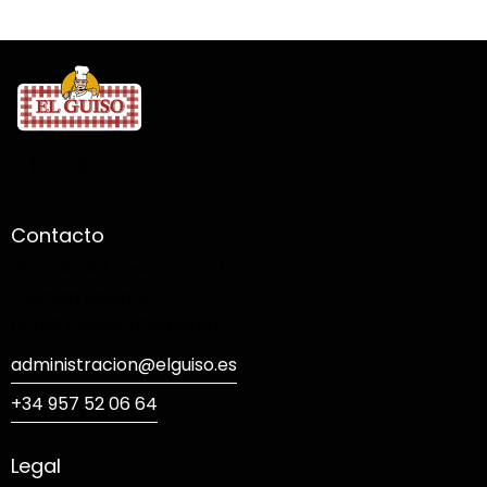
Contacto
RODRIGUEZ CHIACHIO, S.L.
Avenida Belén, 2
14940 CABRA (Córdoba)
administracion@elguiso.es
+34 957 52 06 64
Legal