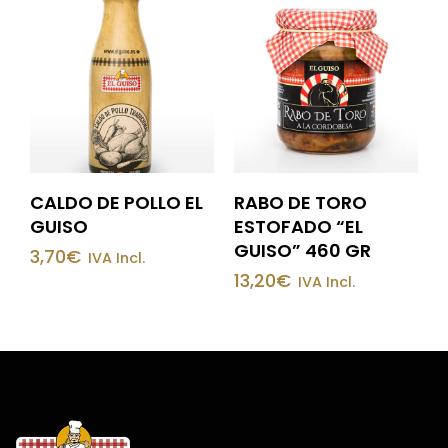
CALDO DE POLLO EL
RABO DE TORO
GUISO
ESTOFADO “EL
GUISO” 460 GR
3,70
€
IVA Incl.
13,20
€
IVA Incl.