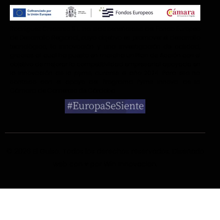
Rodríguez Chiachio S.L. ha sido beneficiaria del Fondo Europeo
de Desarrollo Regional, cuyo objetivo es promover el desarrollo
tecnológico, la innovación y una investigación de calidad,
gracias al cual ha puesto en marcha un Plan de Acción con el
objetivo de mejorar la competitividad empresarial apoyada en
la innovación de la pyme, durante el año 2024. Para ello ha
contado con el apoyo del Programa Pyme Innova de la
Cámara de Comercio de Córdoba.
© 2026 El Guiso
. Todos los derechos reservados. Diseñado
web con ♥ por
Win Innovacion
.