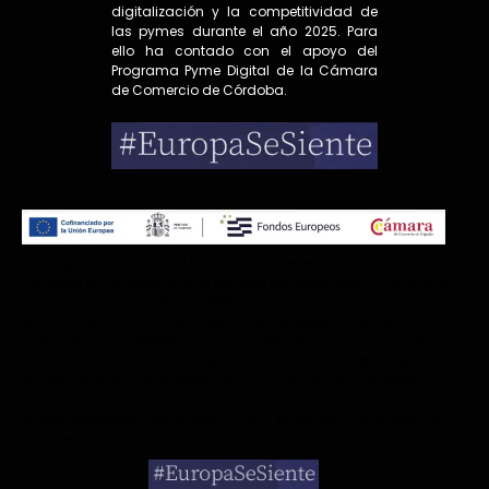
digitalización y la competitividad de
las pymes durante el año 2025. Para
ello ha contado con el apoyo del
Programa Pyme Digital de la Cámara
de Comercio de Córdoba.
«Rodríguez Chiachio S.L.., ha sido beneficiaria de Fondos
Europeos cuyo objetivo es el refuerzo del crecimiento sostenible
y la competitividad de las PYMES, y gracias al cual ha puesto
en marcha un Plan de Acción con el objetivo de reforzar el
crecimiento sostenible y la competitividad de las pymes
durante el año 2025. Para ello ha contado con el apoyo del
Programa Pyme Sostenible de la Cámara de Comercio de
Córdoba.».
#EuropaSeSiente @FondosUE_Esp @Fondos Europeos en
España