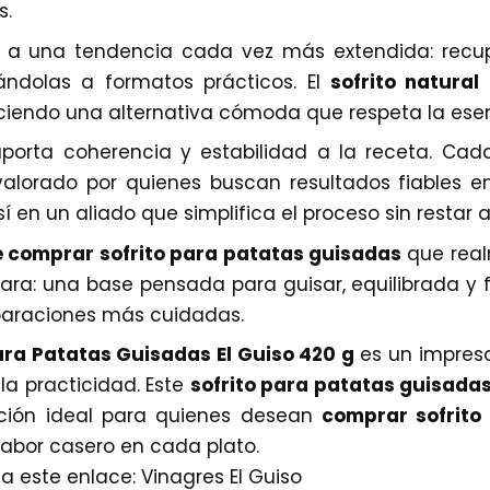
s.
 a una tendencia cada vez más extendida: recup
ándolas a formatos prácticos. El
sofrito natura
ciendo una alternativa cómoda que respeta la esenc
aporta coherencia y estabilidad a la receta. Cad
alorado por quienes buscan resultados fiables en 
í en un aliado que simplifica el proceso sin restar 
 comprar sofrito para patatas guisadas
que real
ara: una base pensada para guisar, equilibrada y f
paraciones más cuidadas.
ara Patatas Guisadas El Guiso 420 g
es un impresc
 la practicidad. Este
sofrito para patatas guisada
pción ideal para quienes desean
comprar sofrito
sabor casero en cada plato.
a este enlace:
Vinagres El Guiso