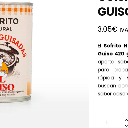
GUIS
3,05
€
IVA
El
Sofrito 
Guiso 420 
aporta sabo
para prepa
rápida y s
buscan como
sabor caser