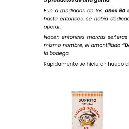
a
productos de alta gama
.
Fue a mediados de los
años 60 
hasta entonces, se había dedica
operar.
Nacen entonces marcas señeras 
mismo nombre, el amontillado
“D
la bodega.
Rápidamente se hicieron hueco d