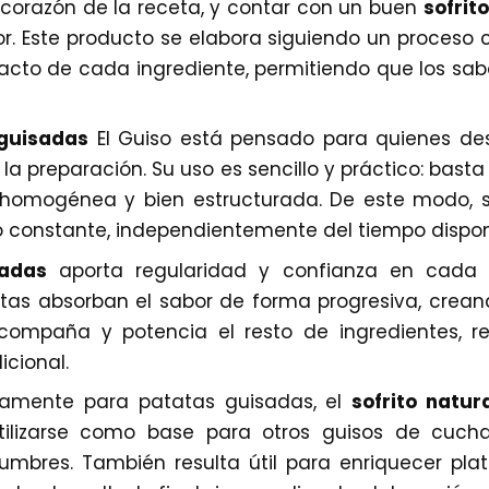
el corazón de la receta, y contar con un buen
sofrit
or. Este producto se elabora siguiendo un proceso 
acto de cada ingrediente, permitiendo que los sab
 guisadas
El Guiso está pensado para quienes des
n la preparación. Su uso es sencillo y práctico: bas
homogénea y bien estructurada. De este modo, se
do constante, independientemente del tiempo disponi
sadas
aporta regularidad y confianza en cada pr
atas absorban el sabor de forma progresiva, crean
compaña y potencia el resto de ingredientes, r
icional.
camente para patatas guisadas, el
sofrito natu
tilizarse como base para otros guisos de cuch
umbres. También resulta útil para enriquecer pla