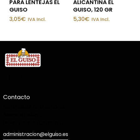
PARA LENTEJAS EL
ALICANTINA EL
GUISO
GUISO, 120 GR
3,05
€
5,30
€
IVA Incl.
IVA Incl.
Contacto
RODRIGUEZ CHIACHIO, S.L.
Avenida Belén, 2
14940 CABRA (Córdoba)
administracion@elguiso.es