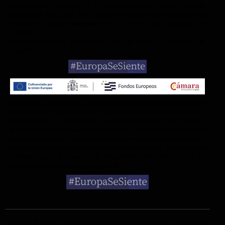
crecimiento sostenible y la competitividad de las pymes
durante el año 2025. Para ello ha contado con el apoyo del
Programa Pyme Sostenible de la Cámara de Comercio de
Córdoba.».
#EuropaSeSiente @FondosUE_Esp @Fondos Europeos en
España
Rodríguez Chiachio S.L. ha sido beneficiaria del Fondo Europeo
de Desarrollo Regional, cuyo objetivo es promover el desarrollo
tecnológico, la innovación y una investigación de calidad,
gracias al cual ha puesto en marcha un Plan de Acción con el
objetivo de mejorar la competitividad empresarial apoyada en
la innovación de la pyme, durante el año 2024. Para ello ha
contado con el apoyo del Programa Pyme Innova de la
Cámara de Comercio de Córdoba.
© 2026 El Guiso
. Todos los derechos reservados. Diseñado