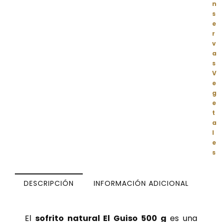
n
s
e
r
v
a
s
V
e
g
e
t
a
l
e
s
DESCRIPCIÓN
INFORMACIÓN ADICIONAL
El
sofrito natural El Guiso 500 g
es una