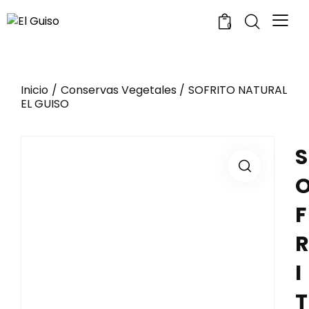
0
Inicio
Conservas Vegetales
SOFRITO NATURAL
EL GUISO
S
F
R
I
T