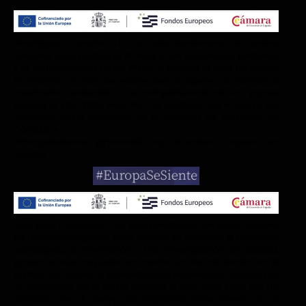
«Rodríguez Chiachio S.L.., ha sido beneficiaria de Fondos
Europeos cuyo objetivo es el refuerzo del crecimiento sostenible
y la competitividad de las PYMES, y gracias al cual ha puesto
en marcha un Plan de Acción con el objetivo de reforzar el
crecimiento sostenible y la competitividad de las pymes
durante el año 2025. Para ello ha contado con el apoyo del
Programa Pyme Sostenible de la Cámara de Comercio de
Córdoba.».
#EuropaSeSiente @FondosUE_Esp @Fondos Europeos en
España
Rodríguez Chiachio S.L. ha sido beneficiaria del Fondo Europeo
de Desarrollo Regional, cuyo objetivo es promover el desarrollo
tecnológico, la innovación y una investigación de calidad,
gracias al cual ha puesto en marcha un Plan de Acción con el
objetivo de mejorar la competitividad empresarial apoyada en
la innovación de la pyme, durante el año 2024. Para ello ha
contado con el apoyo del Programa Pyme Innova de la