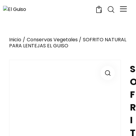
0
Inicio
Conservas Vegetales
SOFRITO NATURAL
PARA LENTEJAS EL GUISO
S
F
R
I
T