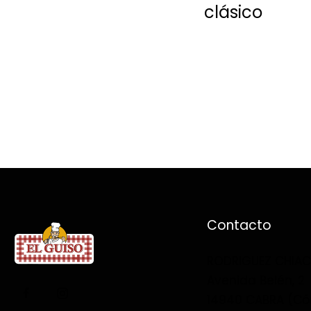
clásico
Contacto
RODRIGUEZ CHIACHI
Avenida Belén, 2
14940 CABRA (Có