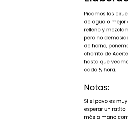
Picamos las cirue
de agua o mejor d
relleno y mezcl
pero no demasiad
de horno, ponemos
chorrito de Aceit
hasta que veamos 
cada ½ hora.
Notas:
Si el pavo es muy
esperar un ratito
más a mano como 