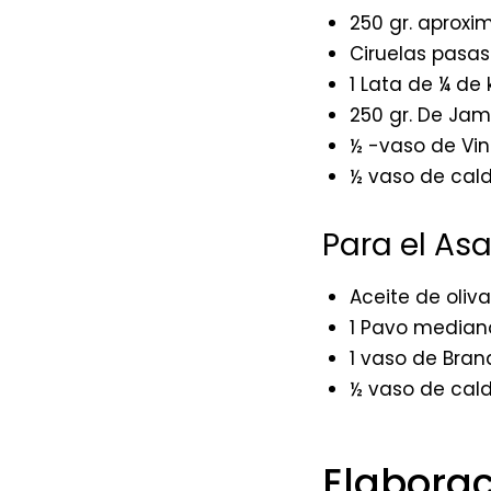
250 gr. aprox
Ciruelas pasas
1 Lata de ¼ de 
250 gr. De Jam
½ -vaso de Vin
½ vaso de cald
Para el As
Aceite de oliva
1 Pavo median
1 vaso de Brand
½ vaso de cald
Elaborac