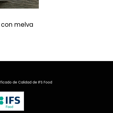
s con melva
ificado de Calidad de IFS Food