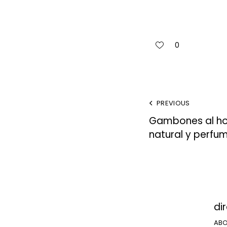
0
PREVIOUS
Gambones al hor
natural y perfu
di
ABO