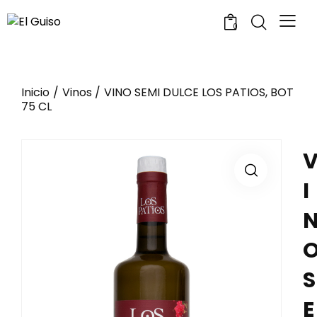
0
Inicio
Vinos
VINO SEMI DULCE LOS PATIOS, BOT
75 CL
I
S
E