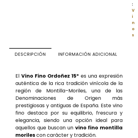
:
V
i
n
o
s
DESCRIPCIÓN
INFORMACIÓN ADICIONAL
El
Vino Fino Ordoñez 15º
es una expresión
auténtica de la rica tradición vinícola de la
región de Montilla–Moriles, una de las
Denominaciones de Origen más
prestigiosas y antiguas de España. Este vino
fino destaca por su equilibrio, frescura y
elegancia, siendo una opción ideal para
aquellos que buscan un
vino fino montilla
moriles
con carácter y tradición.