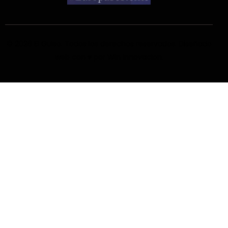
© 2026 El Guiso
. Todos los derechos reservados. Diseñado
web con ♥ por
Win Innovacion
.