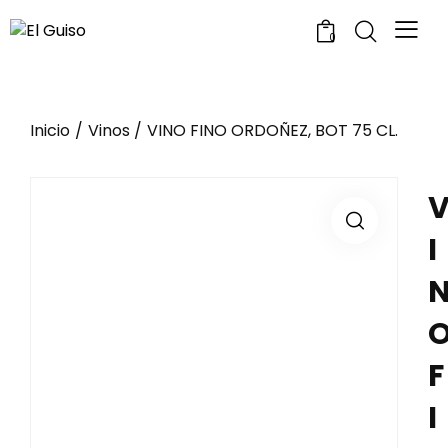
0
Inicio
Vinos
VINO FINO ORDOÑEZ, BOT 75 CL.
I
F
I