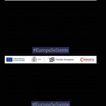
«Rodríguez Chiachio S.L.., ha sido beneficiaria de Fondos
Europeos cuyo objetivo es el refuerzo del crecimiento sostenible
y la competitividad de las PYMES, y gracias al cual ha puesto
en marcha un Plan de Acción con el objetivo de reforzar el
crecimiento sostenible y la competitividad de las pymes
durante el año 2025. Para ello ha contado con el apoyo del
Programa Pyme Sostenible de la Cámara de Comercio de
Córdoba.».
#EuropaSeSiente @FondosUE_Esp @Fondos Europeos en
España
Rodríguez Chiachio S.L. ha sido beneficiaria del Fondo Europeo
de Desarrollo Regional, cuyo objetivo es promover el desarrollo
tecnológico, la innovación y una investigación de calidad,
gracias al cual ha puesto en marcha un Plan de Acción con el
objetivo de mejorar la competitividad empresarial apoyada en
la innovación de la pyme, durante el año 2024. Para ello ha
contado con el apoyo del Programa Pyme Innova de la
Cámara de Comercio de Córdoba.