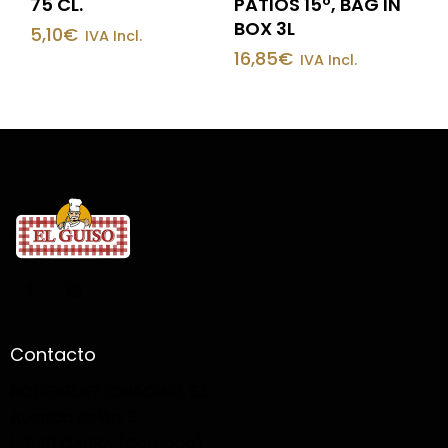
75 CL.
PATIOS 15º, BAG IN
BOX 3L
5,10
€
IVA Incl.
16,85
€
IVA Incl.
Contacto
RODRIGUEZ CHIACHIO, S.L.
Avenida Belén, 2
14940 CABRA (Córdoba)