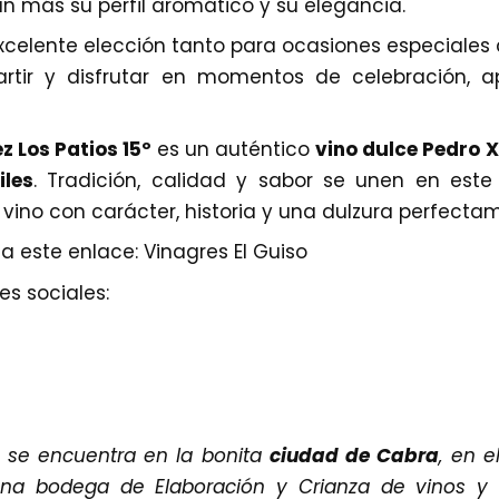
ún más su perfil aromático y su elegancia.
celente elección tanto para ocasiones especiales
rtir y disfrutar en momentos de celebración, a
z Los Patios 15º
es un auténtico
vino dulce Pedro 
iles
. Tradición, calidad y sabor se unen en est
ino con carácter, historia y una dulzura perfectam
a este enlace:
Vinagres El Guiso
s sociales:
.
se encuentra en la bonita
ciudad de Cabra
, en e
una bodega de Elaboración y Crianza de vinos y 