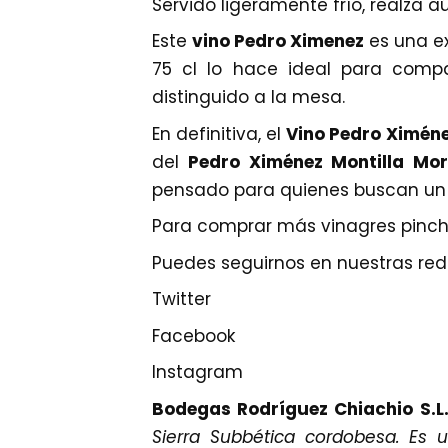
Servido ligeramente frío, realza a
Este
vino Pedro Ximenez
es una ex
75 cl lo hace ideal para compa
distinguido a la mesa.
En definitiva, el
Vino Pedro Ximéne
del
Pedro Ximénez Montilla Mor
pensado para quienes buscan un v
Para comprar más vinagres pinch
Puedes seguirnos en nuestras rede
Twitter
Facebook
Instagram
Bodegas Rodríguez Chiachio S.L
Sierra Subbética cordobesa. Es 