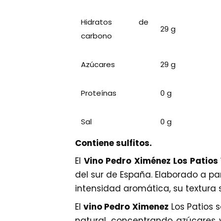
Hidratos de
29 g
carbono
Azúcares
29 g
Proteínas
0 g
Sal
0 g
Contiene sulfitos.
El
Vino Pedro Ximénez Los Patios 
del sur de España. Elaborado a p
intensidad aromática, su textura s
El
vino Pedro Ximenez
Los Patios 
natural, concentrando azúcares 