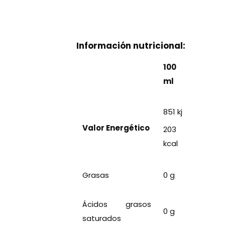
Información nutricional:
100
ml
851 kj
Valor Energético
203
kcal
Grasas
0 g
Ácidos grasos
0 g
saturados