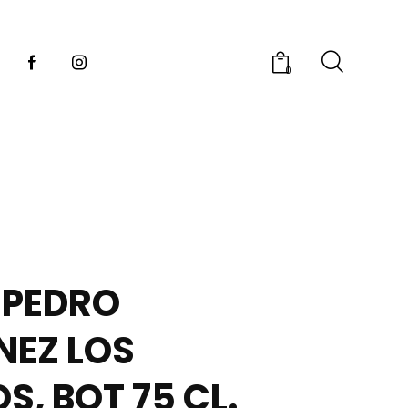
0
 PEDRO
NEZ LOS
S, BOT 75 CL.