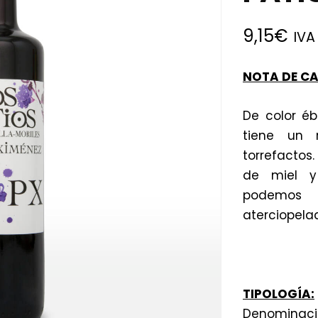
9,15
€
IVA 
NOTA DE C
De color é
tiene un 
torrefactos
de miel y
podemos
aterciopela
TIPOLOGÍA:
Denominació