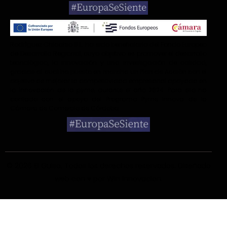
Rodríguez Chiachio S.L. ha sido beneficiaria del Fondo Europeo
de Desarrollo Regional, cuyo objetivo es promover el desarrollo
tecnológico, la innovación y una investigación de calidad,
gracias al cual ha puesto en marcha un Plan de Acción con el
objetivo de mejorar la competitividad empresarial apoyada en
la innovación de la pyme, durante el año 2024. Para ello ha
contado con el apoyo del Programa Pyme Innova de la
Cámara de Comercio de Córdoba.
© 2026 El Guiso
. Todos los derechos reservados. Diseñado
web con ♥ por
Win Innovacion
.