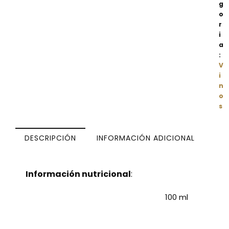
g
o
r
i
a
:
V
i
n
o
s
DESCRIPCIÓN
INFORMACIÓN ADICIONAL
Información nutricional
:
100 ml