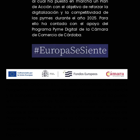
al cual ha puesto en marcha un Plan
de Acción con el objetivo de reforzar la
digitalización y la competitividad de
las pymes durante el año 2025. Para
ello ha contado con el apoyo del
Programa Pyme Digital de la Cámara
de Comercio de Córdoba.
«Rodríguez Chiachio S.L.., ha sido beneficiaria de Fondos
Europeos cuyo objetivo es el refuerzo del crecimiento sostenible
y la competitividad de las PYMES, y gracias al cual ha puesto
en marcha un Plan de Acción con el objetivo de reforzar el
crecimiento sostenible y la competitividad de las pymes
durante el año 2025. Para ello ha contado con el apoyo del
Programa Pyme Sostenible de la Cámara de Comercio de
Córdoba.».
#EuropaSeSiente @FondosUE_Esp @Fondos Europeos en
España