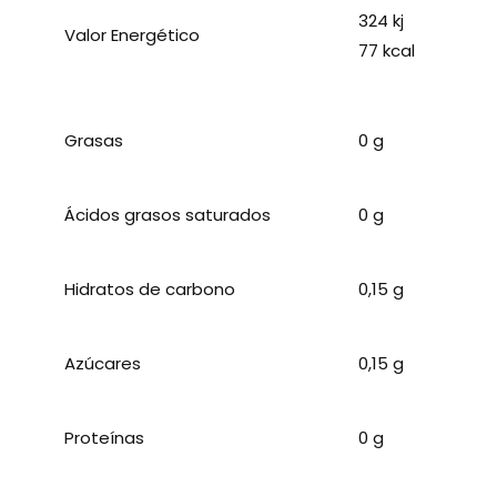
324 kj
Valor Energético
77 kcal
Grasas
0 g
Ácidos grasos saturados
0 g
Hidratos de carbono
0,15 g
Azúcares
0,15 g
Proteínas
0 g