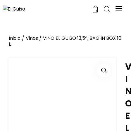
0
Inicio
Vinos
VINO EL GUISO 13,5º, BAG IN BOX 10
L.
I
E
L